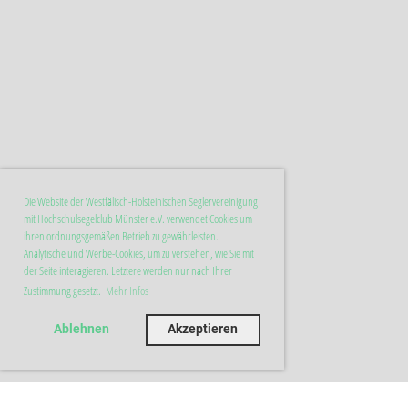
Die Website der Westfälisch-Holsteinischen Seglervereinigung
mit Hochschulsegelclub Münster e.V. verwendet Cookies um
ihren ordnungsgemäßen Betrieb zu gewährleisten.
Analytische und Werbe-Cookies, um zu verstehen, wie Sie mit
der Seite interagieren. Letztere werden nur nach Ihrer
Zustimmung gesetzt.
Mehr Infos
Ablehnen
Akzeptieren