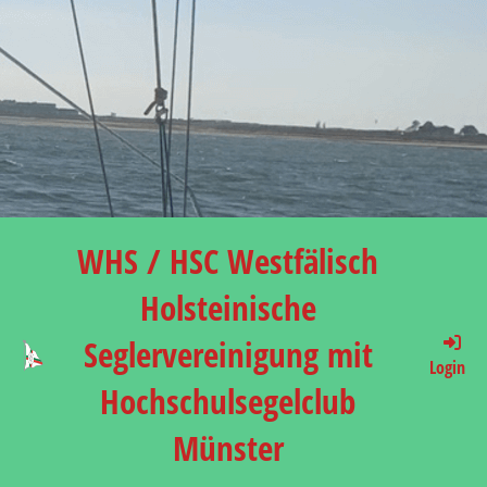
WHS / HSC Westfälisch
Holsteinische
Seglervereinigung mit
Login
Hochschulsegelclub
Münster